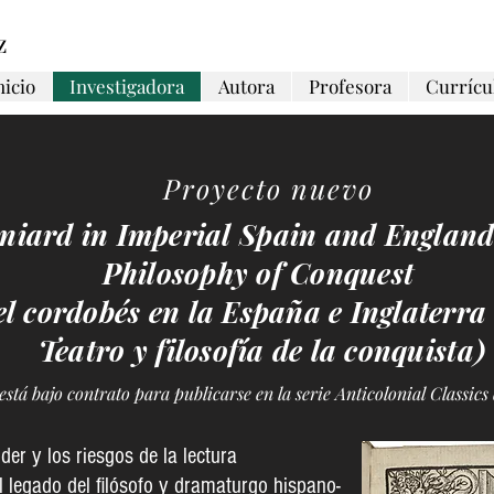
z
nicio
Investigadora
Autora
Profesora
Curríc
Proyecto nuevo
aniard in Imperial Spain and Englan
Philosophy of Conquest
el cordobés en la España e Inglaterra
Teatro y filosofía de la conquista)
está bajo contrato para publicarse en la serie Anticolonial Classics
der y los riesgos de la lectura
el legado del filósofo y dramaturgo hispano-