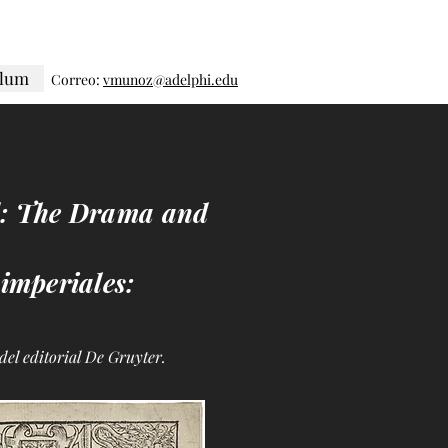
ulum
Correo:
vmunoz@adelphi.edu
d: The Drama and
 imperiales:
 del editorial De Gruyter.