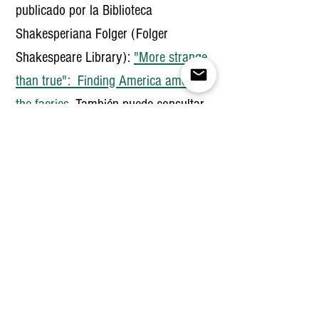
publicado por la Biblioteca
Shakesperiana Folger (Folger
Shakespeare Library):
"More strange
than true": Finding America among
the faeries
. También puede consultar
unos resúmenes breves por
Inside
Higher Ed
.